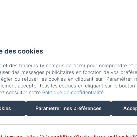
se des cookies
s et des traceurs (y compris de tiers) pour comprendre et 
fuser des messages publicitaires en fonction de vos préfére
régler ou refuser les cookies en cliquant sur "Paramétrer 
lement accepter tous les cookies en cliquant sur le bouton 
ez consulter notre
Politique de confidentialité
.
EN
FR
okies
Paramétrer mes préférences
Accep
Créé par Amenitiz
led. (missing: https://d1cmur5l0xva3h.cloudfront.net/pac