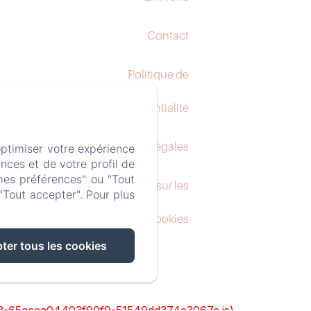
Contact
Politique de
confidentialité
Informations légales
optimiser votre expérience
nces et de votre profil de
mes préférences" ou "Tout
Informations sur les
"Tout accepter". Pour plus
cookies
ter tous les cookies
ks/93-65acea04403f90f9-51549dd374e3067c.js)