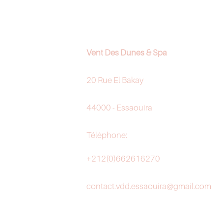
Vent Des Dunes & Spa
20 Rue El Bakay
44000 - Essaouira
Téléphone:
+212(0)662616270
contact.vdd.essaouira@gmail.com